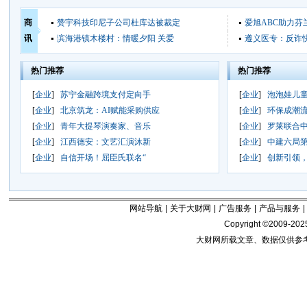
商
赞宇科技印尼子公司杜库达被裁定
爱旭ABC助力芬
讯
滨海港镇木楼村：情暖夕阳 关爱
遵义医专：反诈快
热门推荐
热门推荐
[
企业
]
苏宁金融跨境支付定向手
[
企业
]
泡泡娃儿
[
企业
]
北京筑龙：AI赋能采购供应
[
企业
]
环保成潮
[
企业
]
青年大提琴演奏家、音乐
[
企业
]
罗莱联合
[
企业
]
江西德安：文艺汇演沐新
[
企业
]
中建六局
[
企业
]
自信开场！屈臣氏联名“
[
企业
]
创新引领
网站导航
|
关于大财网
|
广告服务
|
产品与服务
|
Copyright ©2009-202
大财网所载文章、数据仅供参