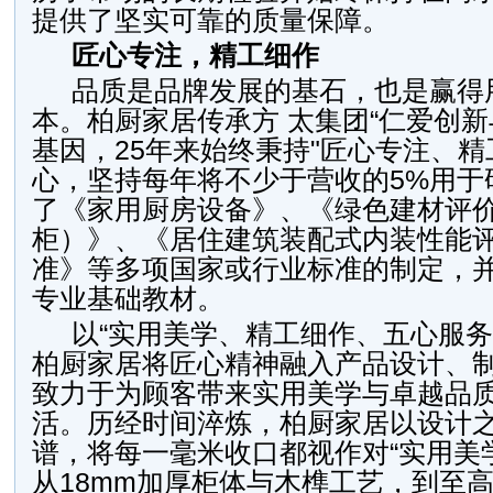
提供了坚实可靠的质量保障。
匠心专注，精工细作
品质是品牌发展的基石，也是赢得
本。柏厨家居传承方 太集团“仁爱创新
基因，25年来始终秉持"匠心专注、精
心，坚持每年将不少于营收的5%用于
了《家用厨房设备》、《绿色建材评
柜）》、《居住建筑装配式内装性能
准》等多项国家或行业标准的制定，
专业基础教材。
以“实用美学、精工细作、五心服务
柏厨家居将匠心精神融入产品设计、
致力于为顾客带来实用美学与卓越品
活。历经时间淬炼，柏厨家居以设计
谱，将每一毫米收口都视作对“实用美
从18mm加厚柜体与木榫工艺，到至高