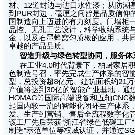
材、12道封边与进口水性漆；从防潮
到PUR封边，毫厘之间皆是品质信仰
国制造向上迈进的有力刻度。门墙柜
品控、无孔工艺设计，科学收纳系统
金，以及石墨蜂窝匀质板的应用，共
卓越的产品品质。
智造升级与绿色转型协同，服务体
在工业4.0时代背景下，柏厨家居
色制造号召，率先完成生产体系的智
型，总投资超8亿元、建筑面积约21
产值将达到30亿的智能产业基地，通过
HOMAG等国际高端设备和五轴CNC
起国内较一流的智能化闭环生产体系
发、生产到营销、售后全流程数字化
该工厂先后荣获“浙江省绿色低碳工厂”
制造”示范单位等权威认证，并通过S