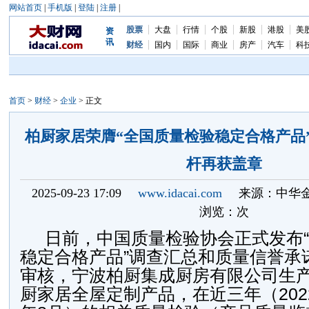
网站首页
|
手机版
|
登陆
|
注册
|
股票
大盘
行情
个股
新股
港股
美
资
讯
财经
国内
国际
商业
房产
汽车
科
首页
>
财经
>
企业
> 正文
柏厨家居荣膺“全国质量检验稳定合格产品
杆再获盖章
2025-09-23 17:09
www.idacai.com
来源：中华
浏览：
次
日前，中国质量检验协会正式发布
稳定合格产品”调查汇总和质量信誉承
审核，宁波柏厨集成厨房有限公司生
厨家居全屋定制产品，在近三年（2022