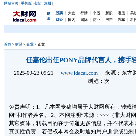
网站首页
|
手机版
|
登陆
|
注册
|
股票
大盘
行情
个股
新股
港股
美
资
讯
财经
国内
国际
商业
房产
汽车
科
首页
>
财经
>
企业
> 正文
任嘉伦出任PONY品牌代言人，携手
2025-09-23 09:21
www.idacai.com
来源：东方
浏览：
次
免责声明：1、凡本网专稿均属于大财网所有，转载请
网”和作者姓名。 2、本网注明“来源：×××（非大财
其它媒体，转载目的在于传递更多信息，并不代表本
真实性负责，若侵权本网会及时通知用户删除或强制删