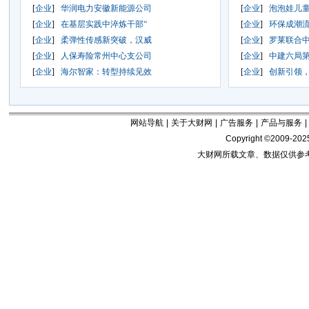
[
企业
]
华润电力安徽新能源公司
[
企业
]
泡泡娃儿
[
企业
]
在基层实践中淬炼干部“
[
企业
]
环保成潮
[
企业
]
柔弹性传感新突破，汉威
[
企业
]
罗莱联合
[
企业
]
人保寿险常州中心支公司
[
企业
]
中建六局
[
企业
]
海尔智家：转型持续见效
[
企业
]
创新引领
网站导航
|
关于大财网
|
广告服务
|
产品与服务
|
Copyright ©2009-202
大财网所载文章、数据仅供参