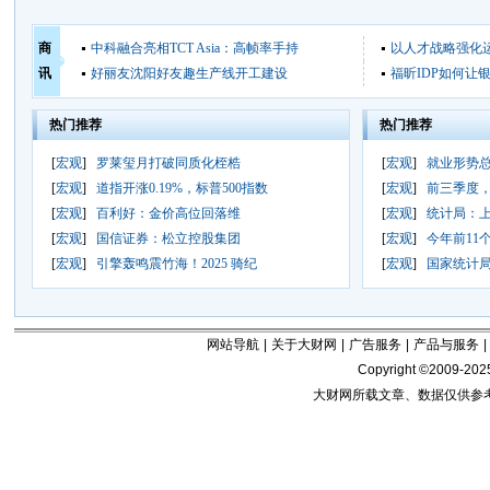
商
中科融合亮相TCT Asia：高帧率手持
以人才战略强化
讯
好丽友沈阳好友趣生产线开工建设
福昕IDP如何让
热门推荐
热门推荐
[
宏观
]
罗莱玺月打破同质化桎梏
[
宏观
]
就业形势
[
宏观
]
道指开涨0.19%，标普500指数
[
宏观
]
前三季度
[
宏观
]
百利好：金价高位回落维
[
宏观
]
统计局：上
[
宏观
]
国信证券：松立控股集团
[
宏观
]
今年前11
[
宏观
]
引擎轰鸣震竹海！2025 骑纪
[
宏观
]
国家统计局
网站导航
|
关于大财网
|
广告服务
|
产品与服务
|
Copyright ©2009-202
大财网所载文章、数据仅供参