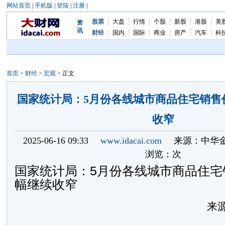
网站首页
|
手机版
|
登陆
|
注册
|
股票
大盘
行情
个股
新股
港股
美
资
讯
财经
国内
国际
商业
房产
汽车
科
首页
>
财经
>
宏观
> 正文
国家统计局：5月份各线城市商品住宅销售
收窄
2025-06-16 09:33
www.idacai.com
来源：中华
浏览：
次
国家统计局：5月份各线城市商品住宅
幅继续收窄
来