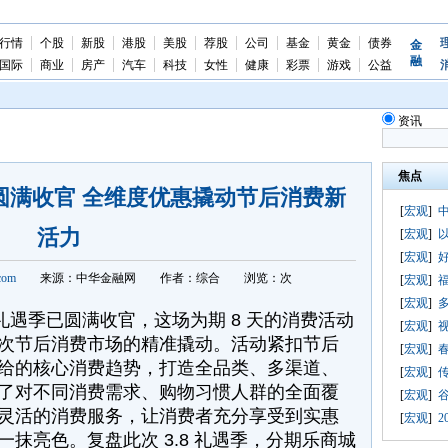
行情
个股
新股
港股
美股
荐股
公司
基金
黄金
债券
金
融
国际
商业
房产
汽车
科技
女性
健康
彩票
游戏
公益
资讯
焦点
遇季圆满收官 全维度优惠撬动节后消费新
[
宏观
]
中
活力
[
宏观
]
[
宏观
]
com
来源：中华金融网
作者：综合
浏览：
次
[
宏观
]
福
[
宏观
]
8 礼遇季已圆满收官，这场为期 8 天的消费活动
[
宏观
]
次节后消费市场的精准撬动。活动紧扣节后
[
宏观
]
给的核心消费趋势，打造全品类、多渠道、
[
宏观
]
了对不同消费需求、购物习惯人群的全面覆
[
宏观
]
灵活的消费服务，让消费者充分享受到实惠
[
宏观
]
2
抹亮色。复盘此次 3.8 礼遇季，分期乐商城