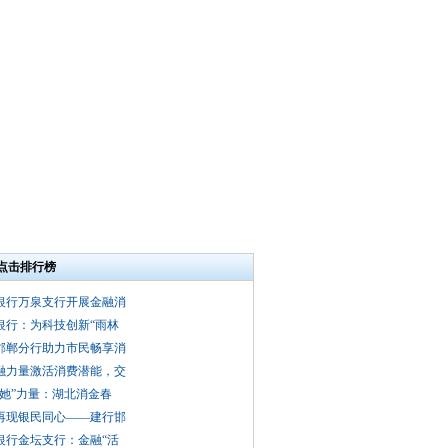
点击排行榜
银行万泉支行开展金融消
银行：为科技创新“雨林
邯郸分行助力市民畅享消
融力量激活消费潜能，交
“她”力量：湖北消金春
再现银民同心——建行邯
银行金坛支行：金融“活