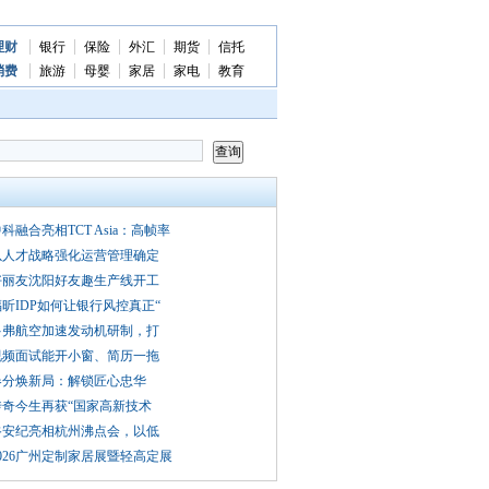
理财
银行
保险
外汇
期货
信托
消费
旅游
母婴
家居
家电
教育
科融合亮相TCT Asia：高帧率
以人才战略强化运营管理确定
好丽友沈阳好友趣生产线开工
昕IDP如何让银行风控真正“
多弗航空加速发动机研制，打
视频面试能开小窗、简历一拖
春分焕新局：解锁匠心忠华
传奇今生再获“国家高新技术
谷安纪亮相杭州沸点会，以低
026广州定制家居展暨轻高定展