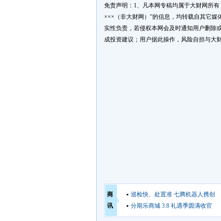
免责声明：1、凡本网专稿均属于大财网所有，
×××（非大财网）”的信息，均转载自其它
实性负责，若侵权本网会及时通知用户删除或
成投资建议；用户据此操作，风险自担与大财
商
巡检快、处置准 七腾机器人携创
讯
分期乐商城 3.8 礼遇季圆满收官