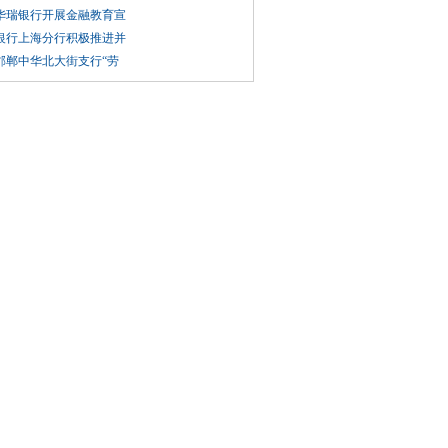
华瑞银行开展金融教育宣
银行上海分行积极推进并
邯郸中华北大街支行“劳