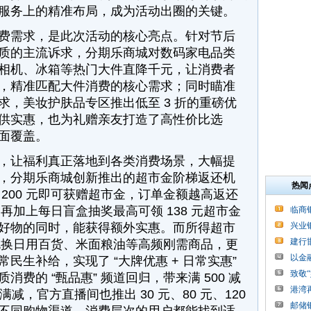
服务上的精准布局，成为活动出圈的关键。
需求，是此次活动的核心亮点。针对节后
质的主流诉求，分期乐商城对数码家电品类
相机、冰箱等热门大件直降千元，让消费者
，精准匹配大件消费的核心需求；同时瞄准
求，美妆护肤品专区推出低至 3 折的重磅优
供实惠，也为礼赠亲友打造了高性价比选
面覆盖。
让福利真正落地到各类消费场景，大幅提
，分期乐商城创新推出的超市金阶梯返还机
热闻
200 元即可获赠超市金，订单金额越高返还
，再加上每日盲盒抽奖最高可领 138 元超市金
临商
好物的同时，能获得额外实惠。而所得超市
兴业
建行
 兑换日用百货、米面粮油等高频刚需商品，更
以金
民生补给，实现了 “大牌优惠 + 日常实惠”
致敬
费的 “甄品惠” 频道回归，带来满 500 减
港湾
档位满减，官方直播间也推出 30 元、80 元、120
邮储