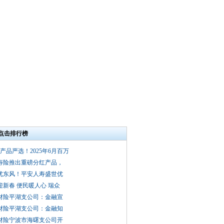
点击排行榜
款产品严选！2025年6月百万
寿险推出重磅分红产品，
优东风！平安人寿盛世优
迎新春 便民暖人心 瑞众
财险平湖支公司：金融宣
财险平湖支公司：金融知
财险宁波市海曙支公司开