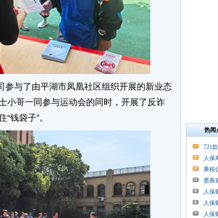
司参与了由平湖市凤凰社区组织开展的新业态
士小哥一同参与运动会的同时，开展了反诈
“钱袋子”。
热闻
721
人保
乘税
墨香
人保
人保
人保