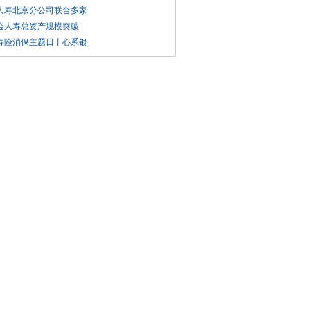
人寿北京分公司联合多家
会人寿总资产规模突破
寿险消保主题日丨心系银