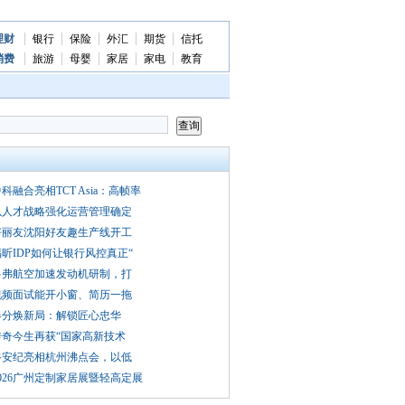
理财
银行
保险
外汇
期货
信托
消费
旅游
母婴
家居
家电
教育
科融合亮相TCT Asia：高帧率
以人才战略强化运营管理确定
好丽友沈阳好友趣生产线开工
昕IDP如何让银行风控真正“
多弗航空加速发动机研制，打
视频面试能开小窗、简历一拖
春分焕新局：解锁匠心忠华
传奇今生再获“国家高新技术
谷安纪亮相杭州沸点会，以低
026广州定制家居展暨轻高定展