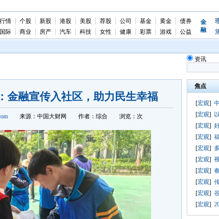
行情
个股
新股
港股
美股
荐股
公司
基金
黄金
债券
金
融
国际
商业
房产
汽车
科技
女性
健康
彩票
游戏
公益
资讯
焦点
：金融宣传入社区，助力民生幸福
[
宏观
]
中
[
宏观
]
com
来源：中国大财网
作者：综合
浏览：
次
[
宏观
]
[
宏观
]
福
[
宏观
]
[
宏观
]
[
宏观
]
[
宏观
]
[
宏观
]
[
宏观
]
2